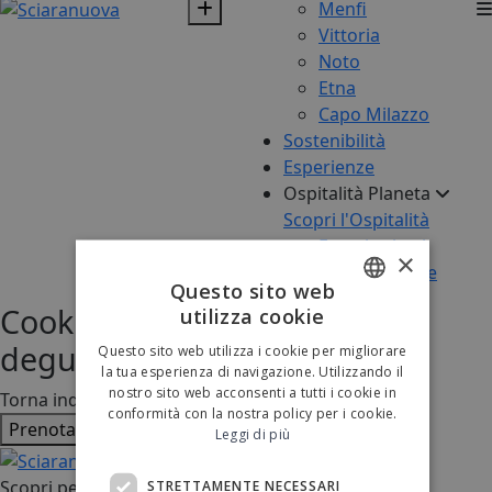
Menfi
Vittoria
Noto
Etna
Capo Milazzo
Sostenibilità
Esperienze
Ospitalità Planeta
Scopri l'Ospitalità
Eventi privati
×
Planeta Estate
Questo sito web
Cooking class in cantina con
utilizza cookie
ITALIAN
degustazione vini
Questo sito web utilizza i cookie per migliorare
ENGLISH
la tua esperienza di navigazione. Utilizzando il
nostro sito web acconsenti a tutti i cookie in
Torna indietro
conformità con la nostra policy per i cookie.
Prenota adesso
Leggi di più
Scopri per primo tutte le novità sul mondo Planeta
STRETTAMENTE NECESSARI