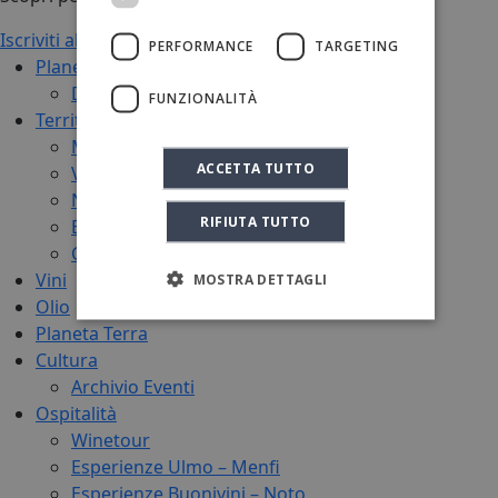
Iscriviti alla Newsletter
PERFORMANCE
TARGETING
Planeta
Didacus
FUNZIONALITÀ
Territori
Menfi
ACCETTA TUTTO
Vittoria
Noto
RIFIUTA TUTTO
Etna
Capo Milazzo
Vini
MOSTRA DETTAGLI
Olio
Planeta Terra
Cultura
Archivio Eventi
Ospitalità
Winetour
Esperienze Ulmo – Menfi
Esperienze Buonivini – Noto